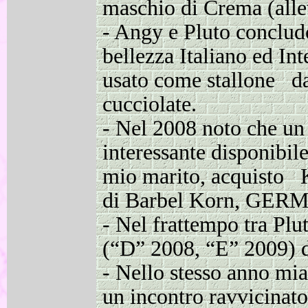
maschio di Crema (alle
-
Angy e Pluto concludo
bellezza Italiano ed In
usato come stallone da
cucciolate.
-
Nel 2008 noto che un 
interessante disponibile
mio marito, acquisto 
di Barbel Korn, GER
-
Nel frattempo tra Plut
(“D” 2008, “E” 2009) d
-
Nello stesso anno mia 
un incontro ravvicinato 