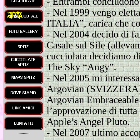
-
Entrambi concludono i
-
Nel 1999 vengo eletta
ITALIA”, carica che co
-
Nel 2004 decido di fa
Casale sul Sile (alleva
cucciolata decidiamo d
The Sky “Angy”.
-
Nel 2005 mi interessa 
Argovian (SVIZZERA)e
Argovian Embraceable 
l’approvazione di tutta 
Apple’s Angel Pluto.
-
Nel 2007 ultimo accop