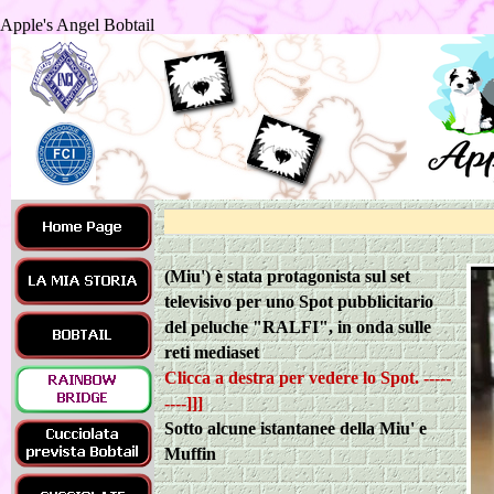
Apple's Angel Bobtail
(Miu') è stata protagonista sul set
televisivo per uno Spot pubblicitario
del peluche "RALFI", in onda sulle
reti mediaset
Clicca a destra per vedere lo Spot. -
-
-
-
-
-
-
-
-
]]]
Sotto alcune istantanee della Miu' e
Muffin