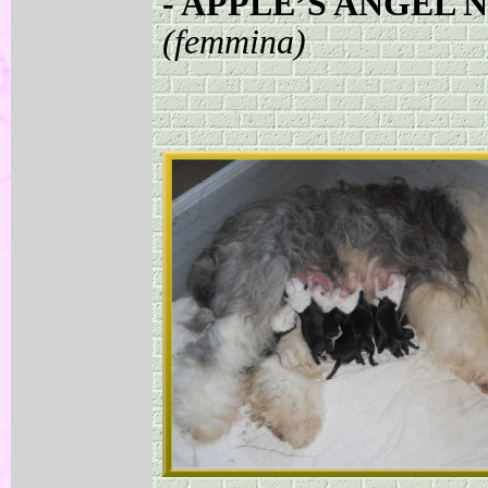
-
APPLE’S ANGEL 
(femmina)