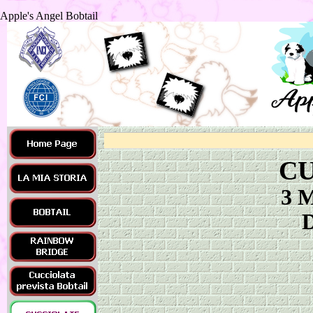
Apple's Angel Bobtail
CU
3 M
D